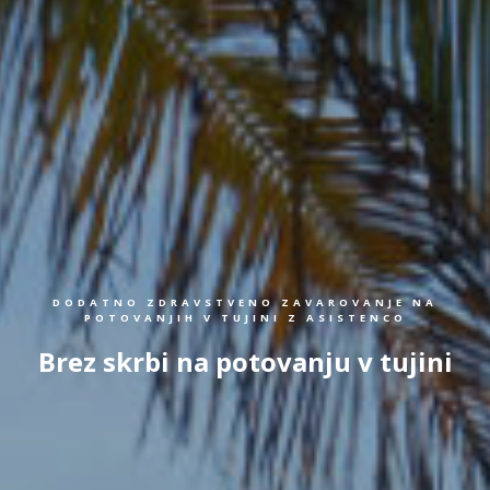
DODATNO ZDRAVSTVENO ZAVAROVANJE NA
POTOVANJIH V TUJINI Z ASISTENCO
Brez skrbi na potovanju v tujini