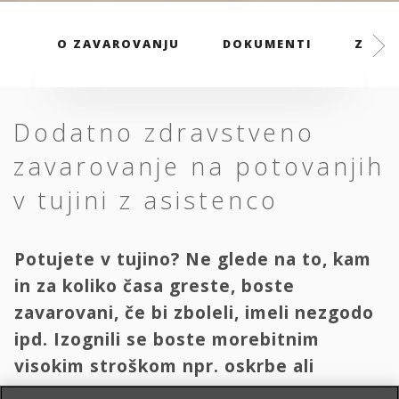
O ZAVAROVANJU
DOKUMENTI
ZAVAR
Dodatno zdravstveno
zavarovanje na potovanjih
v tujini z asistenco
Potujete v tujino? Ne glede na to, kam
in za koliko časa greste, boste
zavarovani, če bi zboleli, imeli nezgodo
ipd. Izognili se boste morebitnim
visokim stroškom npr. oskrbe ali
transporta domov.