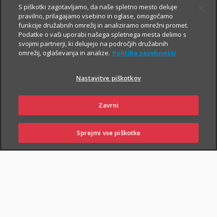
S piškotki zagotavljamo, da naše spletno mesto deluje
pravilno, prilagajamo vsebino in oglase, omogočamo
Vsem, ki občasno ali redno potujete v tujino, svetujemo, da
funkcije družabnih omrežij in analiziramo omrežni promet.
Podatke o vaši uporabi našega spletnega mesta delimo s
zaradi svoje finančne varnosti sklenete še Dodatno zdravstveno
svojimi partnerji, ki delujejo na področjih družabnih
zavarovanje na potovanjih v tujini z asistenco (v nadaljevanju
omrežij, oglaševanja in analize.
Politika zasebnosti
ZZPT).
Nastavitve piškotkov
Kadarkoli boste v tujini
potrebovali pomoč, nas pokličite na
+386 2 222 28 64
.
Na voljo smo vam 24 ur na dan.
Zavrni
Sprejmi vse piškotke
SKLENI
PRIJAVI ŠKODO
ZASTOPNIKI
POSLOVALNICE
PIŠI NAM
01 2864 000