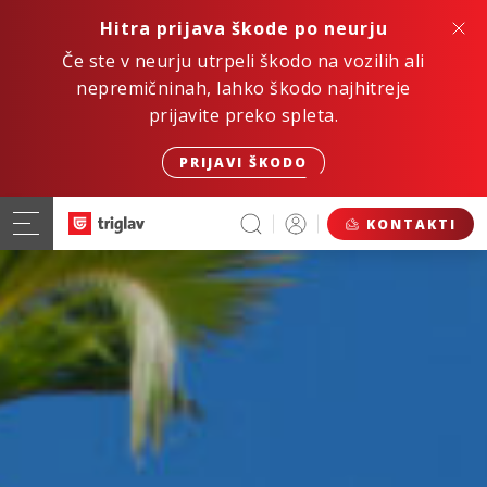
Hitra prijava škode po neurju
Če ste v neurju utrpeli škodo na vozilih ali
nepremičninah, lahko škodo najhitreje
prijavite preko spleta.
PRIJAVI ŠKODO
KONTAKTI