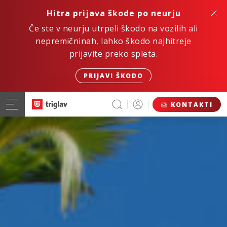
Hitra prijava škode po neurju
Če ste v neurju utrpeli škodo na vozilih ali
nepremičninah, lahko škodo najhitreje
prijavite preko spleta.
PRIJAVI ŠKODO
KONTAKTI