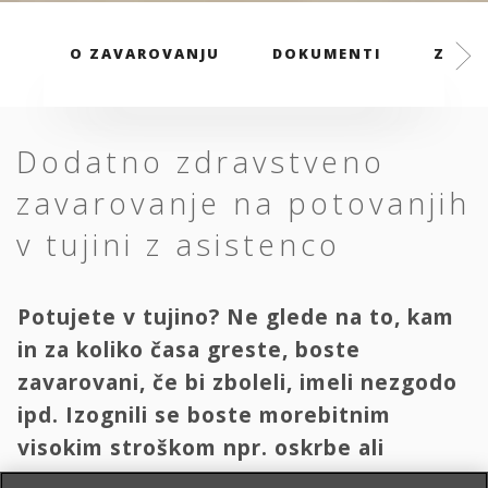
O ZAVAROVANJU
DOKUMENTI
ZAVAR
Dodatno zdravstveno
zavarovanje na potovanjih
v tujini z asistenco
Potujete v tujino? Ne glede na to, kam
in za koliko časa greste, boste
zavarovani, če bi zboleli, imeli nezgodo
ipd. Izognili se boste morebitnim
visokim stroškom npr. oskrbe ali
transporta domov.