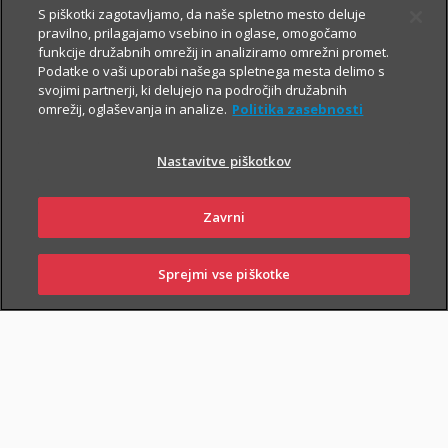
S piškotki zagotavljamo, da naše spletno mesto deluje
pravilno, prilagajamo vsebino in oglase, omogočamo
Vsem, ki občasno ali redno potujete v tujino, svetujemo, da
funkcije družabnih omrežij in analiziramo omrežni promet.
Podatke o vaši uporabi našega spletnega mesta delimo s
zaradi svoje finančne varnosti sklenete še Dodatno zdravstveno
svojimi partnerji, ki delujejo na področjih družabnih
zavarovanje na potovanjih v tujini z asistenco (v nadaljevanju
omrežij, oglaševanja in analize.
Politika zasebnosti
ZZPT).
Nastavitve piškotkov
Kadarkoli boste v tujini
potrebovali pomoč, nas pokličite na
+386 2 222 28 64
.
Na voljo smo vam 24 ur na dan.
Zavrni
Sprejmi vse piškotke
SKLENI
PRIJAVI ŠKODO
ZASTOPNIKI
POSLOVALNICE
PIŠI NAM
01 2864 000