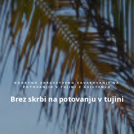
DODATNO ZDRAVSTVENO ZAVAROVANJE NA
POTOVANJIH V TUJINI Z ASISTENCO
Brez skrbi na potovanju v tujini