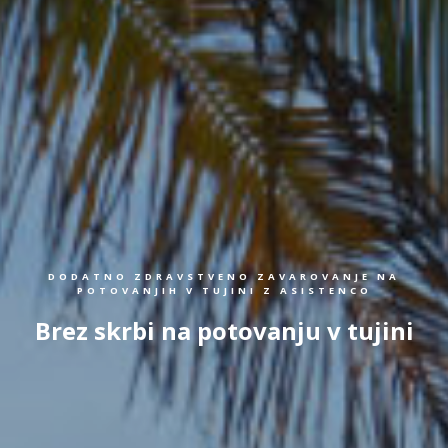
DODATNO ZDRAVSTVENO ZAVAROVANJE NA
POTOVANJIH V TUJINI Z ASISTENCO
Brez skrbi na potovanju v tujini