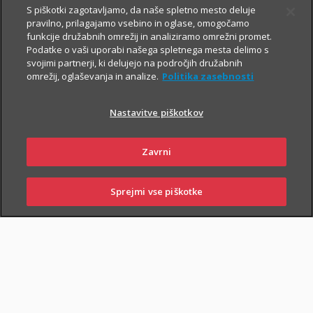
S piškotki zagotavljamo, da naše spletno mesto deluje
pravilno, prilagajamo vsebino in oglase, omogočamo
Vsem, ki občasno ali redno potujete v tujino, svetujemo, da
funkcije družabnih omrežij in analiziramo omrežni promet.
Podatke o vaši uporabi našega spletnega mesta delimo s
zaradi svoje finančne varnosti sklenete še Dodatno zdravstveno
svojimi partnerji, ki delujejo na področjih družabnih
zavarovanje na potovanjih v tujini z asistenco (v nadaljevanju
omrežij, oglaševanja in analize.
Politika zasebnosti
ZZPT).
Nastavitve piškotkov
Kadarkoli boste v tujini
potrebovali pomoč, nas pokličite na
+386 2 222 28 64
.
Na voljo smo vam 24 ur na dan.
Zavrni
Sprejmi vse piškotke
SKLENI
PRIJAVI ŠKODO
ZASTOPNIKI
POSLOVALNICE
PIŠI NAM
01 2864 000