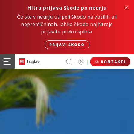
Hitra prijava škode po neurju
Če ste v neurju utrpeli škodo na vozilih ali
nepremičninah, lahko škodo najhitreje
prijavite preko spleta.
PRIJAVI ŠKODO
KONTAKTI