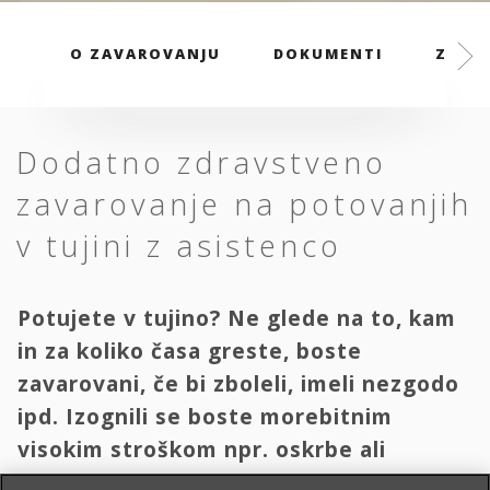
O ZAVAROVANJU
DOKUMENTI
ZAVAR
Dodatno zdravstveno
zavarovanje na potovanjih
v tujini z asistenco
Potujete v tujino? Ne glede na to, kam
in za koliko časa greste, boste
zavarovani, če bi zboleli, imeli nezgodo
ipd. Izognili se boste morebitnim
visokim stroškom npr. oskrbe ali
transporta domov.