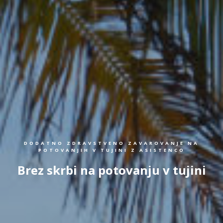
DODATNO ZDRAVSTVENO ZAVAROVANJE NA
POTOVANJIH V TUJINI Z ASISTENCO
Brez skrbi na potovanju v tujini