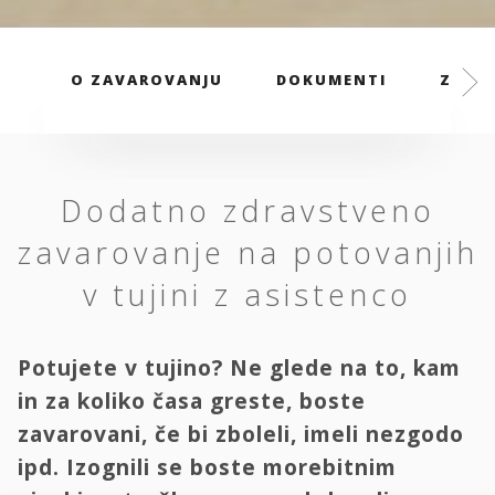
O ZAVAROVANJU
DOKUMENTI
ZAVAR
Dodatno zdravstveno
zavarovanje na potovanjih
v tujini z asistenco
Potujete v tujino? Ne glede na to, kam
in za koliko časa greste, boste
zavarovani, če bi zboleli, imeli nezgodo
ipd. Izognili se boste morebitnim