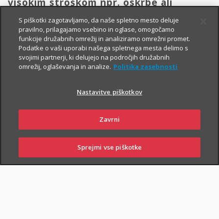
visokim stroškom npr. oskrbe ali
transporta domov.
S piškotki zagotavljamo, da naše spletno mesto deluje
pravilno, prilagajamo vsebino in oglase, omogočamo
funkcije družabnih omrežij in analiziramo omrežni promet.
Vsem, ki občasno ali redno potujete v tujino, svetujemo, da
Podatke o vaši uporabi našega spletnega mesta delimo s
svojimi partnerji, ki delujejo na področjih družabnih
zaradi svoje finančne varnosti sklenete še Dodatno zdravstveno
omrežij, oglaševanja in analize.
Politika zasebnosti
zavarovanje na potovanjih v tujini z asistenco (v nadaljevanju
ZZPT).
Nastavitve piškotkov
Kadarkoli boste v tujini
potrebovali pomoč, nas pokličite na
+386 2 222 28 64
.
Na voljo smo vam 24 ur na dan.
Zavrni
Sprejmi vse piškotke
SKLENI
PRIJAVI ŠKODO
ZASTOPNIKI
POSLOVALNICE
PIŠI NAM
01 2864 000