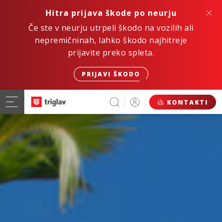
Hitra prijava škode po neurju
Če ste v neurju utrpeli škodo na vozilih ali
nepremičninah, lahko škodo najhitreje
prijavite preko spleta.
PRIJAVI ŠKODO
KONTAKTI