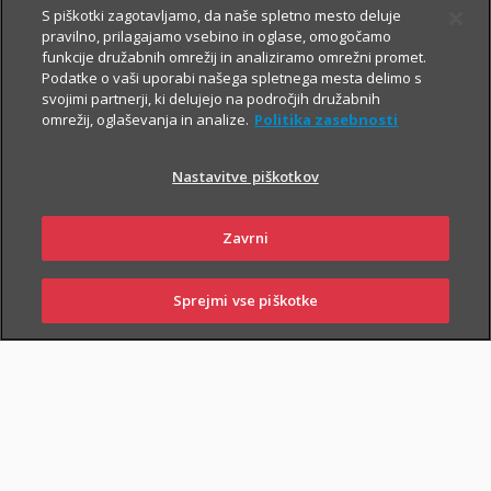
S piškotki zagotavljamo, da naše spletno mesto deluje
pravilno, prilagajamo vsebino in oglase, omogočamo
Vsem, ki občasno ali redno potujete v tujino, svetujemo, da
funkcije družabnih omrežij in analiziramo omrežni promet.
Podatke o vaši uporabi našega spletnega mesta delimo s
zaradi svoje finančne varnosti sklenete še Dodatno zdravstveno
svojimi partnerji, ki delujejo na področjih družabnih
zavarovanje na potovanjih v tujini z asistenco (v nadaljevanju
omrežij, oglaševanja in analize.
Politika zasebnosti
ZZPT).
Nastavitve piškotkov
Kadarkoli boste v tujini
potrebovali pomoč, nas pokličite na
+386 2 222 28 64
.
Na voljo smo vam 24 ur na dan.
Zavrni
Sprejmi vse piškotke
SKLENI
PRIJAVI ŠKODO
ZASTOPNIKI
POSLOVALNICE
PIŠI NAM
01 2864 000