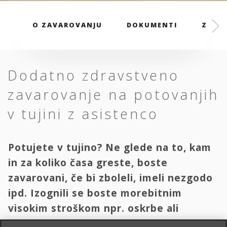
O ZAVAROVANJU
DOKUMENTI
ZAVAR
Dodatno zdravstveno
zavarovanje na potovanjih
v tujini z asistenco
Potujete v tujino? Ne glede na to, kam
in za koliko časa greste, boste
zavarovani, če bi zboleli, imeli nezgodo
ipd. Izognili se boste morebitnim
visokim stroškom npr. oskrbe ali
transporta domov.