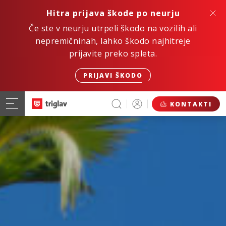
Hitra prijava škode po neurju
Če ste v neurju utrpeli škodo na vozilih ali
nepremičninah, lahko škodo najhitreje
prijavite preko spleta.
PRIJAVI ŠKODO
KONTAKTI