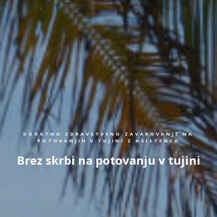
DODATNO ZDRAVSTVENO ZAVAROVANJE NA
POTOVANJIH V TUJINI Z ASISTENCO
Brez skrbi na potovanju v tujini