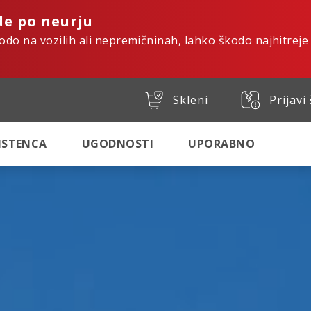
de po neurju
kodo na vozilih ali nepremičninah, lahko škodo najhitreje
Skleni
Prijavi
SISTENCA
UGODNOSTI
UPORABNO