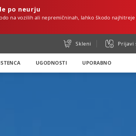
de po neurju
kodo na vozilih ali nepremičninah, lahko škodo najhitreje
Skleni
Prijavi
SISTENCA
UGODNOSTI
UPORABNO