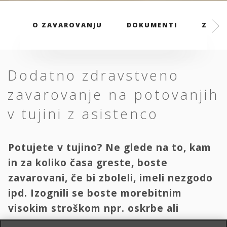
O ZAVAROVANJU
DOKUMENTI
ZAVAR
Dodatno zdravstveno
zavarovanje na potovanjih
v tujini z asistenco
Potujete v tujino? Ne glede na to, kam
in za koliko časa greste, boste
zavarovani, če bi zboleli, imeli nezgodo
ipd. Izognili se boste morebitnim
visokim stroškom npr. oskrbe ali
transporta domov.