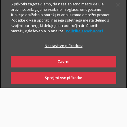
S piškotki zagotavljamo, da naše spletno mesto deluje
pravilno, prilagajamo vsebino in oglase, omogočamo
Vsem, ki občasno ali redno potujete v tujino, svetujemo, da
funkcije družabnih omrežij in analiziramo omrežni promet.
Podatke o vaši uporabi našega spletnega mesta delimo s
zaradi svoje finančne varnosti sklenete še Dodatno zdravstveno
svojimi partnerji, ki delujejo na področjih družabnih
zavarovanje na potovanjih v tujini z asistenco (v nadaljevanju
omrežij, oglaševanja in analize.
Politika zasebnosti
ZZPT).
Nastavitve piškotkov
Kadarkoli boste v tujini
potrebovali pomoč, nas pokličite na
+386 2 222 28 64
.
Na voljo smo vam 24 ur na dan.
Zavrni
Sprejmi vse piškotke
SKLENI
PRIJAVI ŠKODO
ZASTOPNIKI
POSLOVALNICE
PIŠI NAM
01 2864 000