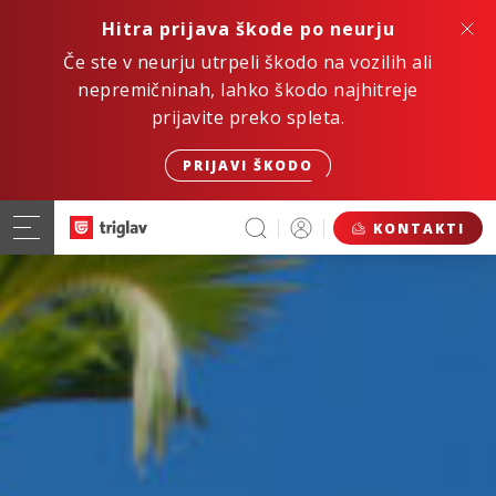
Hitra prijava škode po neurju
Če ste v neurju utrpeli škodo na vozilih ali
nepremičninah, lahko škodo najhitreje
prijavite preko spleta.
PRIJAVI ŠKODO
KONTAKTI