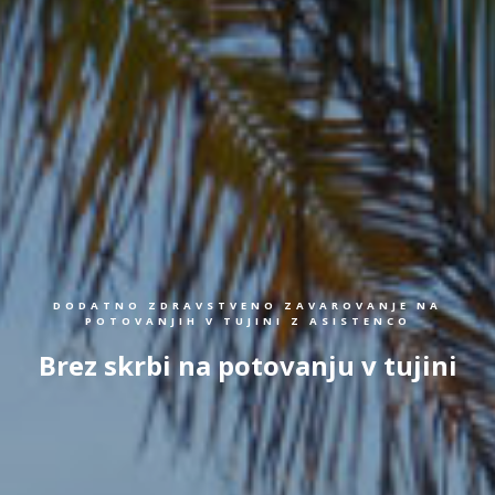
DODATNO ZDRAVSTVENO ZAVAROVANJE NA
POTOVANJIH V TUJINI Z ASISTENCO
Brez skrbi na potovanju v tujini