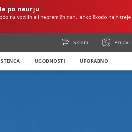
de po neurju
kodo na vozilih ali nepremičninah, lahko škodo najhitreje
Skleni
Prijavi
SISTENCA
UGODNOSTI
UPORABNO