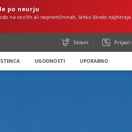
de po neurju
kodo na vozilih ali nepremičninah, lahko škodo najhitreje
Skleni
Prijavi
SISTENCA
UGODNOSTI
UPORABNO