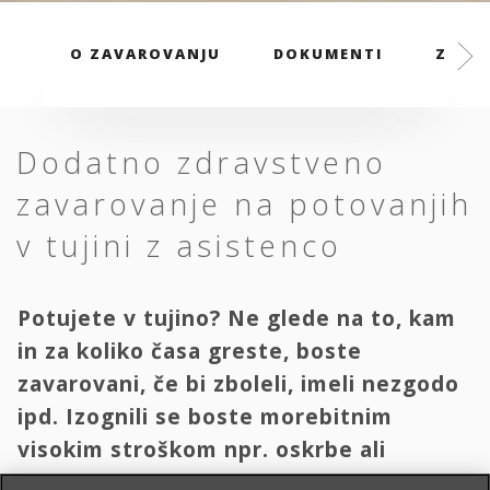
O ZAVAROVANJU
DOKUMENTI
ZAVAR
Dodatno zdravstveno
zavarovanje na potovanjih
v tujini z asistenco
Potujete v tujino? Ne glede na to, kam
in za koliko časa greste, boste
zavarovani, če bi zboleli, imeli nezgodo
ipd. Izognili se boste morebitnim
visokim stroškom npr. oskrbe ali
transporta domov.