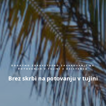
DODATNO ZDRAVSTVENO ZAVAROVANJE NA
POTOVANJIH V TUJINI Z ASISTENCO
Brez skrbi na potovanju v tujini