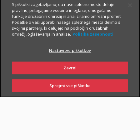
S piškotki zagotavljamo, da naše spletno mesto deluje
pravilno, prilagajamo vsebino in oglase, omogočamo
Vsem, ki občasno ali redno potujete v tujino, svetujemo, da
funkcije družabnih omrežij in analiziramo omrežni promet.
Podatke o vaši uporabi našega spletnega mesta delimo s
zaradi svoje finančne varnosti sklenete še Dodatno zdravstveno
svojimi partnerji, ki delujejo na področjih družabnih
zavarovanje na potovanjih v tujini z asistenco (v nadaljevanju
omrežij, oglaševanja in analize.
Politika zasebnosti
ZZPT).
Nastavitve piškotkov
Kadarkoli boste v tujini
potrebovali pomoč, nas pokličite na
+386 2 222 28 64
.
Na voljo smo vam 24 ur na dan.
Zavrni
Sprejmi vse piškotke
SKLENI
PRIJAVI ŠKODO
ZASTOPNIKI
POSLOVALNICE
PIŠI NAM
01 2864 000