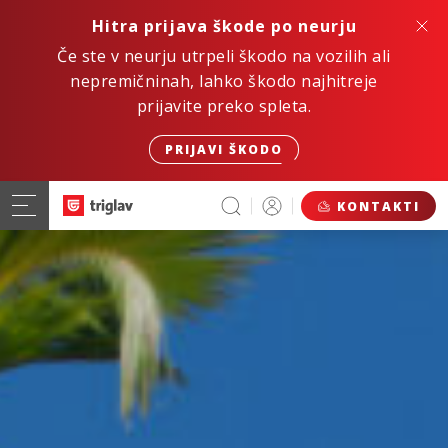
Hitra prijava škode po neurju
Če ste v neurju utrpeli škodo na vozilih ali
nepremičninah, lahko škodo najhitreje
prijavite preko spleta.
PRIJAVI ŠKODO
KONTAKTI