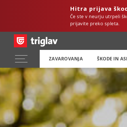
Hitra prijava ško
Če ste v neurju utrpeli š
prijavite preko spleta.
ZAVAROVANJA
ŠKODE IN A