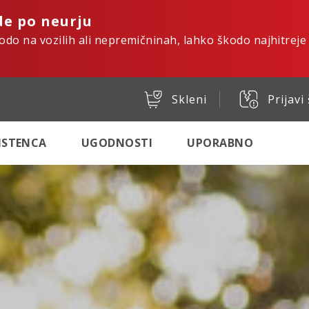
de po neurju
kodo na vozilih ali nepremičninah, lahko škodo najhitreje
Skleni
Prijavi
SISTENCA
UGODNOSTI
UPORABNO