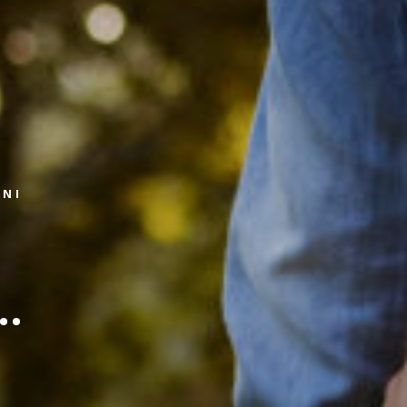
ZNI
..