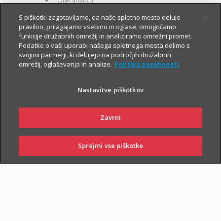
DNK analizo;
za otroke zavarovane osebe:
S piškotki zagotavljamo, da naše spletno mesto deluje
pravilno, prilagajamo vsebino in oglase, omogočamo
kritje 19 hudih bolezni.
funkcije družabnih omrežij in analiziramo omrežni promet.
Podatke o vaši uporabi našega spletnega mesta delimo s
svojimi partnerji, ki delujejo na področjih družabnih
omrežij, oglaševanja in analize.
Politika zasebnosti
Nastavitve piškotkov
PIŠI NAM
01 2864 000
Zavrni
Sprejmi vse piškotke
PRIJAVI
NAROČI
OBIŠČI
SKLENI
ŠKODO
ZASTOPNIKA
POSLOVALNICO
NAROČI ZASTOPNIKA
OBIŠČI POSLOVALNICO