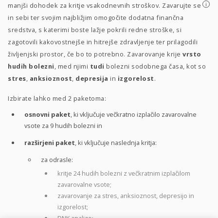
i
manjši dohodek za kritje vsakodnevnih stroškov. Zavarujte se
in sebi ter svojim najbližjim omogočite dodatna finančna
sredstva, s katerimi boste lažje pokrili redne stroške, si
zagotovili kakovostnejše in hitrejše zdravljenje ter prilagodili
življenjski prostor, če bo to potrebno. Zavarovanje krije
vrsto
hudih bolezni
, med njimi
tudi
bolezni sodobnega časa, kot so
stres
,
anksioznost
,
depresija
in
izgorelost
.
Izbirate lahko med 2 paketoma:
osnovni paket
, ki vključuje večkratno izplačilo zavarovalne
vsote za 9 hudih bolezni in
razširjeni paket
, ki vključuje naslednja kritja:
za odrasle:
kritje 24 hudih bolezni z večkratnim izplačilom
zavarovalne vsote;
zavarovanje za stres, anksioznost, depresijo in
izgorelost;