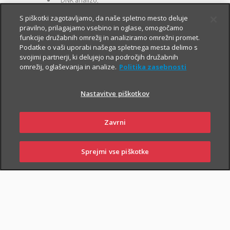
DNK analizo;
za otroke zavarovane osebe:
S piškotki zagotavljamo, da naše spletno mesto deluje
pravilno, prilagajamo vsebino in oglase, omogočamo
kritje 19 hudih bolezni.
funkcije družabnih omrežij in analiziramo omrežni promet.
Podatke o vaši uporabi našega spletnega mesta delimo s
svojimi partnerji, ki delujejo na področjih družabnih
omrežij, oglaševanja in analize.
Politika zasebnosti
Nastavitve piškotkov
PIŠI NAM
01 2864 000
Zavrni
Sprejmi vse piškotke
SKLENI
PRIJAVI ŠKODO
ZASTOPNIKI
POSLOVALNICE
NAROČI ZASTOPNIKA
OBIŠČI POSLOVALNICO