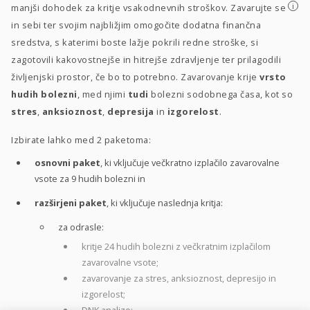
i
manjši dohodek za kritje vsakodnevnih stroškov. Zavarujte se
in sebi ter svojim najbližjim omogočite dodatna finančna
sredstva, s katerimi boste lažje pokrili redne stroške, si
zagotovili kakovostnejše in hitrejše zdravljenje ter prilagodili
življenjski prostor, če bo to potrebno. Zavarovanje krije
vrsto
hudih bolezni
, med njimi
tudi
bolezni sodobnega časa, kot so
stres
,
anksioznost
,
depresija
in
izgorelost
.
Izbirate lahko med 2 paketoma:
osnovni paket
, ki vključuje večkratno izplačilo zavarovalne
vsote za 9 hudih bolezni in
razširjeni paket
, ki vključuje naslednja kritja:
za odrasle:
kritje 24 hudih bolezni z večkratnim izplačilom
zavarovalne vsote;
zavarovanje za stres, anksioznost, depresijo in
izgorelost;