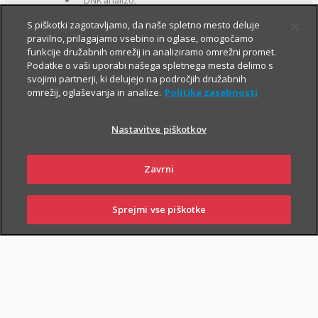
DNK analizo;
za otroke zavarovane osebe:
S piškotki zagotavljamo, da naše spletno mesto deluje
pravilno, prilagajamo vsebino in oglase, omogočamo
kritje 19 hudih bolezni.
funkcije družabnih omrežij in analiziramo omrežni promet.
Podatke o vaši uporabi našega spletnega mesta delimo s
svojimi partnerji, ki delujejo na področjih družabnih
omrežij, oglaševanja in analize.
Politika zasebnosti
Nastavitve piškotkov
PIŠI NAM
01 2864 000
Zavrni
Sprejmi vse piškotke
SKLENI
PRIJAVI ŠKODO
ZASTOPNIKI
POSLOVALNICE
NAROČI ZASTOPNIKA
OBIŠČI POSLOVALNICO