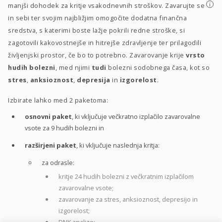
i
manjši dohodek za kritje vsakodnevnih stroškov. Zavarujte se
in sebi ter svojim najbližjim omogočite dodatna finančna
sredstva, s katerimi boste lažje pokrili redne stroške, si
zagotovili kakovostnejše in hitrejše zdravljenje ter prilagodili
življenjski prostor, če bo to potrebno. Zavarovanje krije
vrsto
hudih bolezni
, med njimi
tudi
bolezni sodobnega časa, kot so
stres
,
anksioznost
,
depresija
in
izgorelost
.
Izbirate lahko med 2 paketoma:
osnovni paket
, ki vključuje večkratno izplačilo zavarovalne
vsote za 9 hudih bolezni in
razširjeni paket
, ki vključuje naslednja kritja:
za odrasle:
kritje 24 hudih bolezni z večkratnim izplačilom
zavarovalne vsote;
zavarovanje za stres, anksioznost, depresijo in
izgorelost;