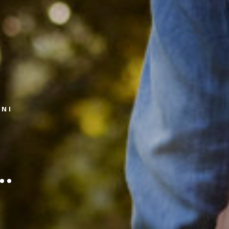
ZNI
..