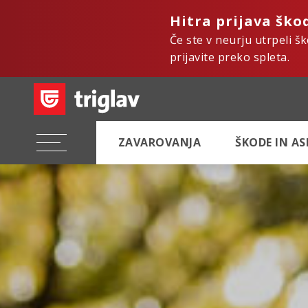
Hitra prijava ško
Če ste v neurju utrpeli š
prijavite preko spleta.
ZAVAROVANJA
ŠKODE IN A