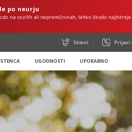
de po neurju
kodo na vozilih ali nepremičninah, lahko škodo najhitreje
Skleni
Prijavi
SISTENCA
UGODNOSTI
UPORABNO