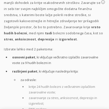
i
manjši dohodek za kritje vsakodnevnih stroškov. Zavarujte se
in sebi ter svojim najbližjim omogočite dodatna finančna
sredstva, s katerimi boste lažje pokrili redne stroške, si
zagotovili kakovostnejše in hitrejše zdravljenje ter prilagodili
življenjski prostor, če bo to potrebno. Zavarovanje krije
vrsto
hudih bolezni
, med njimi
tudi
bolezni sodobnega časa, kot so
stres
,
anksioznost
,
depresija
in
izgorelost
.
Izbirate lahko med 2 paketoma:
osnovni paket
, ki vključuje večkratno izplačilo zavarovalne
vsote za 9 hudih bolezni in
razširjeni paket
, ki vključuje naslednja kritja:
za odrasle:
kritje 24 hudih bolezni z večkratnim izplačilom
zavarovalne vsote;
zavarovanje za stres, anksioznost, depresijo in
izgorelost;