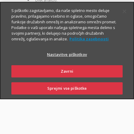
DNK analizo;
za otroke zavarovane osebe:
S piškotki zagotavljamo, da naše spletno mesto deluje
pravilno, prilagajamo vsebino in oglase, omogočamo
kritje 19 hudih bolezni.
funkcije družabnih omrežij in analiziramo omrežni promet.
Podatke o vaši uporabi našega spletnega mesta delimo s
svojimi partnerji, ki delujejo na področjih družabnih
omrežij, oglaševanja in analize.
Politika zasebnosti
Nastavitve piškotkov
PIŠI NAM
01 2864 000
Zavrni
Sprejmi vse piškotke
SKLENI
PRIJAVI ŠKODO
ZASTOPNIKI
POSLOVALNICE
NAROČI ZASTOPNIKA
OBIŠČI POSLOVALNICO