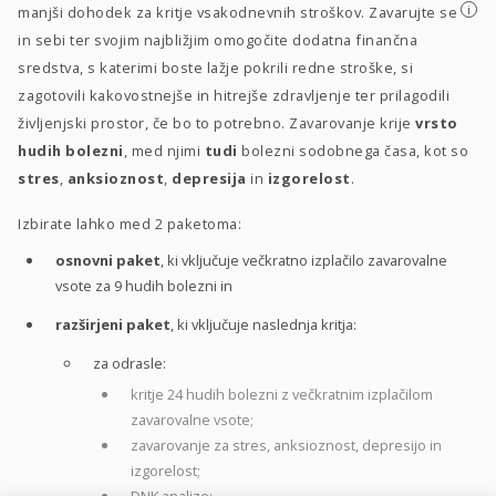
i
manjši dohodek za kritje vsakodnevnih stroškov. Zavarujte se
in sebi ter svojim najbližjim omogočite dodatna finančna
sredstva, s katerimi boste lažje pokrili redne stroške, si
zagotovili kakovostnejše in hitrejše zdravljenje ter prilagodili
življenjski prostor, če bo to potrebno. Zavarovanje krije
vrsto
hudih bolezni
, med njimi
tudi
bolezni sodobnega časa, kot so
stres
,
anksioznost
,
depresija
in
izgorelost
.
Izbirate lahko med 2 paketoma:
osnovni paket
, ki vključuje večkratno izplačilo zavarovalne
vsote za 9 hudih bolezni in
razširjeni paket
, ki vključuje naslednja kritja:
za odrasle:
kritje 24 hudih bolezni z večkratnim izplačilom
zavarovalne vsote;
zavarovanje za stres, anksioznost, depresijo in
izgorelost;