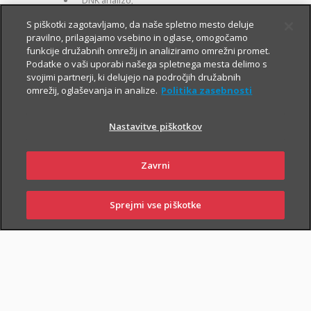
DNK analizo;
za otroke zavarovane osebe:
S piškotki zagotavljamo, da naše spletno mesto deluje
pravilno, prilagajamo vsebino in oglase, omogočamo
kritje 19 hudih bolezni.
funkcije družabnih omrežij in analiziramo omrežni promet.
Podatke o vaši uporabi našega spletnega mesta delimo s
svojimi partnerji, ki delujejo na področjih družabnih
omrežij, oglaševanja in analize.
Politika zasebnosti
Nastavitve piškotkov
PIŠI NAM
01 2864 000
Zavrni
Sprejmi vse piškotke
SKLENI
PRIJAVI ŠKODO
ZASTOPNIKI
POSLOVALNICE
NAROČI ZASTOPNIKA
OBIŠČI POSLOVALNICO