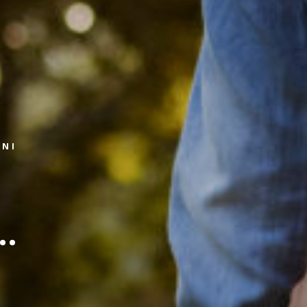
ZNI
..