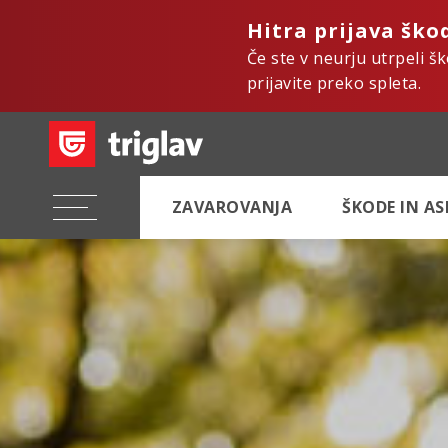
Hitra prijava ško
Če ste v neurju utrpeli š
prijavite preko spleta.
ZAVAROVANJA
ŠKODE IN A