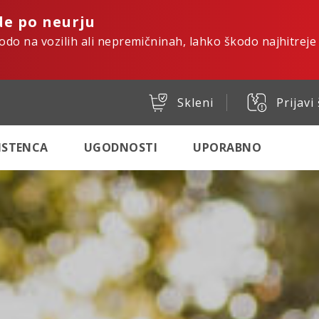
de po neurju
kodo na vozilih ali nepremičninah, lahko škodo najhitreje
Skleni
Prijavi
SISTENCA
UGODNOSTI
UPORABNO