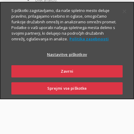
DNK analizo;
za otroke zavarovane osebe:
S piškotki zagotavljamo, da naše spletno mesto deluje
pravilno, prilagajamo vsebino in oglase, omogočamo
kritje 19 hudih bolezni.
funkcije družabnih omrežij in analiziramo omrežni promet.
Podatke o vaši uporabi našega spletnega mesta delimo s
svojimi partnerji, ki delujejo na področjih družabnih
omrežij, oglaševanja in analize.
Politika zasebnosti
Nastavitve piškotkov
PIŠI NAM
01 2864 000
Zavrni
Sprejmi vse piškotke
PRIJAVI
NAROČI
OBIŠČI
SKLENI
ŠKODO
ZASTOPNIKA
POSLOVALNICO
NAROČI ZASTOPNIKA
OBIŠČI POSLOVALNICO