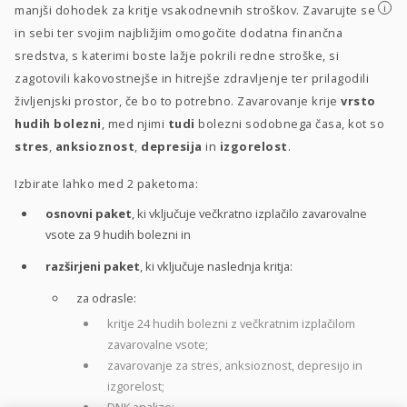
i
manjši dohodek za kritje vsakodnevnih stroškov. Zavarujte se
in sebi ter svojim najbližjim omogočite dodatna finančna
sredstva, s katerimi boste lažje pokrili redne stroške, si
zagotovili kakovostnejše in hitrejše zdravljenje ter prilagodili
življenjski prostor, če bo to potrebno. Zavarovanje krije
vrsto
hudih bolezni
, med njimi
tudi
bolezni sodobnega časa, kot so
stres
,
anksioznost
,
depresija
in
izgorelost
.
Izbirate lahko med 2 paketoma:
osnovni paket
, ki vključuje večkratno izplačilo zavarovalne
vsote za 9 hudih bolezni in
razširjeni paket
, ki vključuje naslednja kritja:
za odrasle:
kritje 24 hudih bolezni z večkratnim izplačilom
zavarovalne vsote;
zavarovanje za stres, anksioznost, depresijo in
izgorelost;