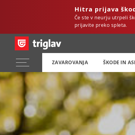
Hitra prijava ško
Če ste v neurju utrpeli š
prijavite preko spleta.
ZAVAROVANJA
ŠKODE IN A