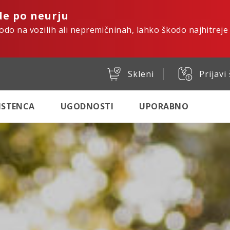
de po neurju
kodo na vozilih ali nepremičninah, lahko škodo najhitreje
Skleni
Prijavi
SISTENCA
UGODNOSTI
UPORABNO