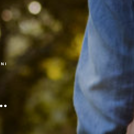
ZNI
..