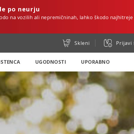
de po neurju
kodo na vozilih ali nepremičninah, lahko škodo najhitreje
Skleni
Prijavi
SISTENCA
UGODNOSTI
UPORABNO