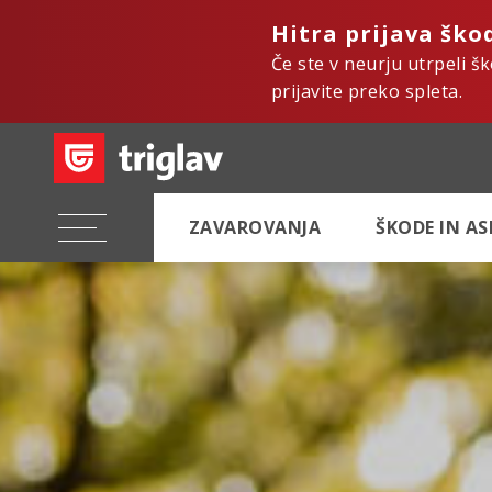
Hitra prijava ško
Če ste v neurju utrpeli š
prijavite preko spleta.
ZAVAROVANJA
ŠKODE IN A