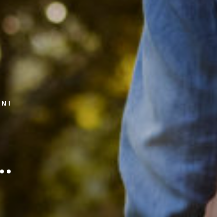
ZNI
..