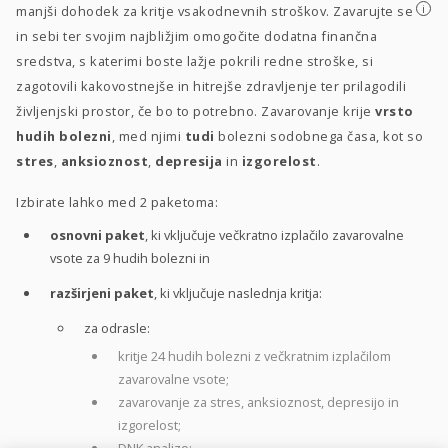
i
manjši dohodek za kritje vsakodnevnih stroškov. Zavarujte se
in sebi ter svojim najbližjim omogočite dodatna finančna
sredstva, s katerimi boste lažje pokrili redne stroške, si
zagotovili kakovostnejše in hitrejše zdravljenje ter prilagodili
življenjski prostor, če bo to potrebno. Zavarovanje krije
vrsto
hudih bolezni
, med njimi
tudi
bolezni sodobnega časa, kot so
stres
,
anksioznost
,
depresija
in
izgorelost
.
Izbirate lahko med 2 paketoma:
osnovni paket
, ki vključuje večkratno izplačilo zavarovalne
vsote za 9 hudih bolezni in
razširjeni paket
, ki vključuje naslednja kritja:
za odrasle:
kritje 24 hudih bolezni z večkratnim izplačilom
zavarovalne vsote;
zavarovanje za stres, anksioznost, depresijo in
izgorelost;