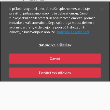
DNK analizo;
za otroke zavarovane osebe:
S piškotki zagotavljamo, da naše spletno mesto deluje
pravilno, prilagajamo vsebino in oglase, omogočamo
kritje 19 hudih bolezni.
funkcije družabnih omrežij in analiziramo omrežni promet.
Podatke o vaši uporabi našega spletnega mesta delimo s
svojimi partnerji, ki delujejo na področjih družabnih
omrežij, oglaševanja in analize.
Politika zasebnosti
Nastavitve piškotkov
PIŠI NAM
01 2864 000
Zavrni
Sprejmi vse piškotke
SKLENI
PRIJAVI ŠKODO
ZASTOPNIKI
POSLOVALNICE
NAROČI ZASTOPNIKA
OBIŠČI POSLOVALNICO