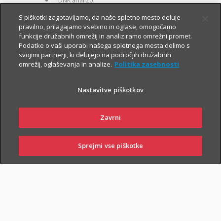
DNK analizo;
za otroke zavarovane osebe:
S piškotki zagotavljamo, da naše spletno mesto deluje
pravilno, prilagajamo vsebino in oglase, omogočamo
kritje 19 hudih bolezni.
funkcije družabnih omrežij in analiziramo omrežni promet.
Podatke o vaši uporabi našega spletnega mesta delimo s
svojimi partnerji, ki delujejo na področjih družabnih
omrežij, oglaševanja in analize.
Politika zasebnosti
Nastavitve piškotkov
PIŠI NAM
01 2864 000
Zavrni
Sprejmi vse piškotke
SKLENI
PRIJAVI ŠKODO
ZASTOPNIKI
POSLOVALNICE
NAROČI ZASTOPNIKA
OBIŠČI POSLOVALNICO