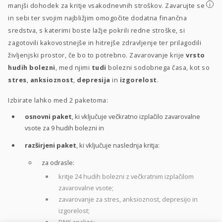
i
manjši dohodek za kritje vsakodnevnih stroškov. Zavarujte se
in sebi ter svojim najbližjim omogočite dodatna finančna
sredstva, s katerimi boste lažje pokrili redne stroške, si
zagotovili kakovostnejše in hitrejše zdravljenje ter prilagodili
življenjski prostor, če bo to potrebno. Zavarovanje krije
vrsto
hudih bolezni
, med njimi
tudi
bolezni sodobnega časa, kot so
stres
,
anksioznost
,
depresija
in
izgorelost
.
Izbirate lahko med 2 paketoma:
osnovni paket
, ki vključuje večkratno izplačilo zavarovalne
vsote za 9 hudih bolezni in
razširjeni paket
, ki vključuje naslednja kritja:
za odrasle:
kritje 24 hudih bolezni z večkratnim izplačilom
zavarovalne vsote;
zavarovanje za stres, anksioznost, depresijo in
izgorelost;