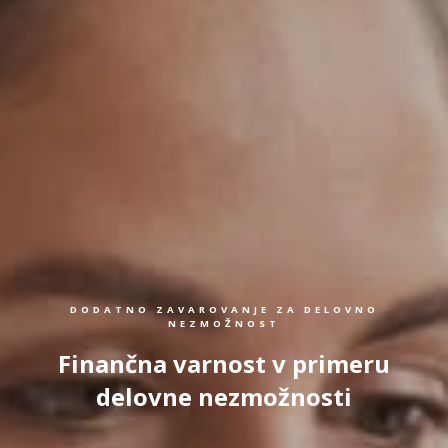
DODATNO ZAVAROVANJE ZA DELOVNO
NEZMOŽNOST
Finančna varnost v primeru
delovne nezmožnosti