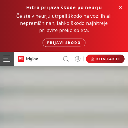
Hitra prijava škode po neurju
Če ste v neurju utrpeli škodo na vozilih ali
nepremičninah, lahko škodo najhitreje
prijavite preko spleta.
PRIJAVI ŠKODO
KONTAKTI