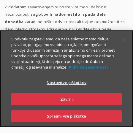
Z dodatnim zavarovanjem si boste v primeru delovne
nezmožnosti
zagotovili nadomestilo izpada dela
dohodka
zaradi bolniške odsotnosti ali trajne nezmožnosti za
delo, plačilo stroškov zdravljenja, prilagoditev bivalnega
prostora in morebitno zdravstveno oskrbo.
S piškotki zagotavljamo, da naše spletno mesto deluje
pravilno, prilagajamo vsebino in oglase, omogočamo
Dodatno zavarovanje za delovno nezmožnost lahko sklenete
funkcije družabnih omrežij in analiziramo omrežni promet.
Podatke o vaši uporabi našega spletnega mesta delimo s
delovno aktivne osebe med 18. in 60. letom starosti, ki ob izteku
svojimi partnerji, ki delujejo na področjih družabnih
zavarovanja ne boste starejše od 65 let. Ob sklenitvi zavarovanja
omrežij, oglaševanja in analize.
Politika zasebnosti
morate biti v delovnem razmerju
.
Nastavitve piškotkov
Zavrni
Sprejmi vse piškotke
SKLENI
PRIJAVI ŠKODO
ZASTOPNIKI
POSLOVALNICE
PIŠI NAM
01 2864 000