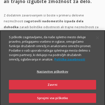
ali trajno izgubite zmožnost za delo.
Z dodatnim zavarovanjem si boste v primeru delovne
nezmožnosti
zagotovili nadomestilo izpada dela
dohodka
zaradi bolniške odsotnosti ali trajne nezmožnosti za
delo, plačilo stroškov zdravljenja, prilagoditev bivalnega
S piškotki zagotavljamo, da naše spletno mesto deluje
prostora in morebitno zdravstveno oskrbo.
pravilno, prilagajamo vsebino in oglase, omogočamo
funkcije družabnih omrežij in analiziramo omrežni promet.
Dodatno zavarovanje za delovno nezmožnost lahko sklenete
Podatke o vaši uporabi našega spletnega mesta delimo s
delovno aktivne osebe med 18. in 60. letom starosti, ki ob izteku
svojimi partnerji, ki delujejo na področjih družabnih
omrežij, oglaševanja in analize.
Politika zasebnosti
zavarovanja ne boste starejše od 65 let. Ob sklenitvi zavarovanja
morate biti v delovnem razmerju
.
Nastavitve piškotkov
Zavrni
Sprejmi vse piškotke
SKLENI
PRIJAVI ŠKODO
ZASTOPNIKI
POSLOVALNICE