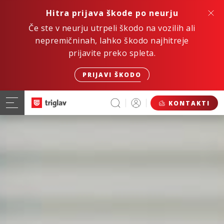
Hitra prijava škode po neurju
Če ste v neurju utrpeli škodo na vozilih ali
nepremičninah, lahko škodo najhitreje
prijavite preko spleta.
PRIJAVI ŠKODO
KONTAKTI