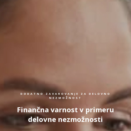
DODATNO ZAVAROVANJE ZA DELOVNO
NEZMOŽNOST
Finančna varnost v primeru
delovne nezmožnosti