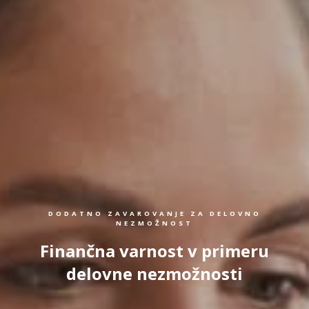
DODATNO ZAVAROVANJE ZA DELOVNO
NEZMOŽNOST
Finančna varnost v primeru
delovne nezmožnosti