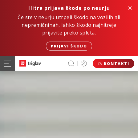
Hitra prijava škode po neurju
Če ste v neurju utrpeli škodo na vozilih ali
nepremičninah, lahko škodo najhitreje
prijavite preko spleta.
PRIJAVI ŠKODO
KONTAKTI