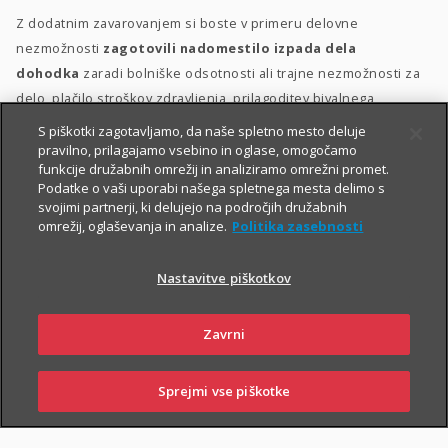
Z dodatnim zavarovanjem si boste v primeru delovne
nezmožnosti
zagotovili nadomestilo izpada dela
dohodka
zaradi bolniške odsotnosti ali trajne nezmožnosti za
delo, plačilo stroškov zdravljenja, prilagoditev bivalnega
prostora in morebitno zdravstveno oskrbo.
S piškotki zagotavljamo, da naše spletno mesto deluje
pravilno, prilagajamo vsebino in oglase, omogočamo
Dodatno zavarovanje za delovno nezmožnost lahko sklenete
funkcije družabnih omrežij in analiziramo omrežni promet.
Podatke o vaši uporabi našega spletnega mesta delimo s
delovno aktivne osebe med 18. in 60. letom starosti, ki ob izteku
svojimi partnerji, ki delujejo na področjih družabnih
zavarovanja ne boste starejše od 65 let. Ob sklenitvi zavarovanja
omrežij, oglaševanja in analize.
Politika zasebnosti
morate biti v delovnem razmerju
.
Nastavitve piškotkov
Zavrni
Sprejmi vse piškotke
SKLENI
PRIJAVI ŠKODO
ZASTOPNIKI
POSLOVALNICE
PIŠI NAM
01 2864 000