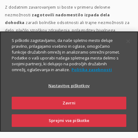
Z dodatnim zavarovanjem si boste v primeru delovne
nezmožnosti
zagotovili nadomestilo izpada dela
dohodka
zaradi bolniške odsotnosti ali trajne nezmožnosti za
delo, plačilo stroškov zdravljenja, prilagoditev bivalnega
prostora in morebitno zdravstveno oskrbo.
S piškotki zagotavljamo, da naše spletno mesto deluje
pravilno, prilagajamo vsebino in oglase, omogočamo
Dodatno zavarovanje za delovno nezmožnost lahko sklenete
funkcije družabnih omrežij in analiziramo omrežni promet.
Podatke o vaši uporabi našega spletnega mesta delimo s
delovno aktivne osebe med 18. in 60. letom starosti, ki ob izteku
svojimi partnerji, ki delujejo na področjih družabnih
zavarovanja ne boste starejše od 65 let. Ob sklenitvi zavarovanja
omrežij, oglaševanja in analize.
Politika zasebnosti
morate biti v delovnem razmerju
.
Nastavitve piškotkov
Zavrni
Sprejmi vse piškotke
SKLENI
PRIJAVI ŠKODO
ZASTOPNIKI
POSLOVALNICE
PIŠI NAM
01 2864 000