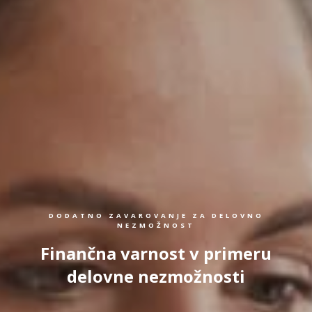
DODATNO ZAVAROVANJE ZA DELOVNO
NEZMOŽNOST
Finančna varnost v primeru
delovne nezmožnosti