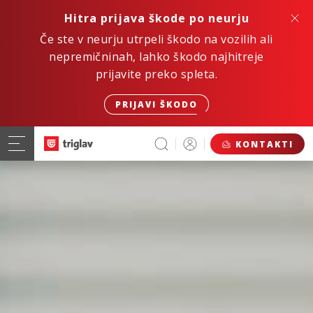
Hitra prijava škode po neurju
Če ste v neurju utrpeli škodo na vozilih ali
nepremičninah, lahko škodo najhitreje
prijavite preko spleta.
PRIJAVI ŠKODO
KONTAKTI