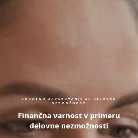
DODATNO ZAVAROVANJE ZA DELOVNO
NEZMOŽNOST
Finančna varnost v primeru
delovne nezmožnosti