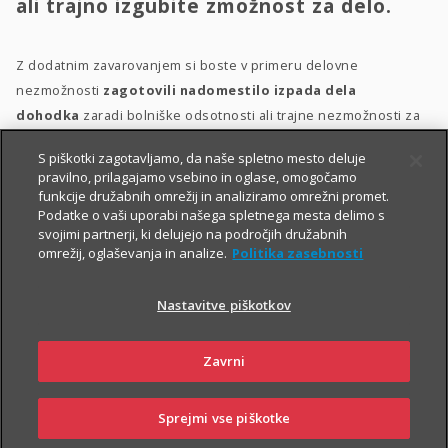
ali trajno izgubite zmožnost za delo.
Z dodatnim zavarovanjem si boste v primeru delovne
nezmožnosti
zagotovili nadomestilo izpada dela
dohodka
zaradi bolniške odsotnosti ali trajne nezmožnosti za
delo, plačilo stroškov zdravljenja, prilagoditev bivalnega
S piškotki zagotavljamo, da naše spletno mesto deluje
prostora in morebitno zdravstveno oskrbo.
pravilno, prilagajamo vsebino in oglase, omogočamo
funkcije družabnih omrežij in analiziramo omrežni promet.
Dodatno zavarovanje za delovno nezmožnost lahko sklenete
Podatke o vaši uporabi našega spletnega mesta delimo s
delovno aktivne osebe med 18. in 60. letom starosti, ki ob izteku
svojimi partnerji, ki delujejo na področjih družabnih
omrežij, oglaševanja in analize.
Politika zasebnosti
zavarovanja ne boste starejše od 65 let. Ob sklenitvi zavarovanja
morate biti v delovnem razmerju
.
Nastavitve piškotkov
Zavrni
Sprejmi vse piškotke
SKLENI
PRIJAVI ŠKODO
ZASTOPNIKI
POSLOVALNICE