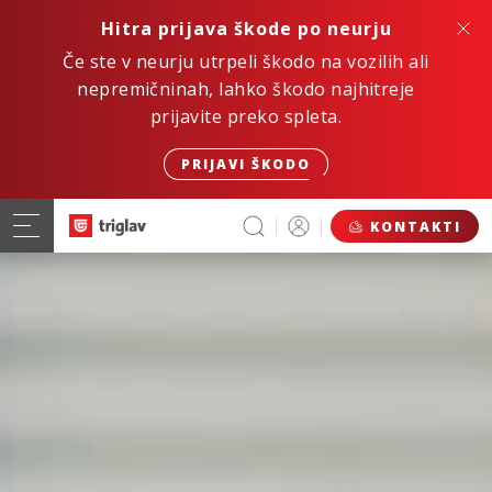
Hitra prijava škode po neurju
Če ste v neurju utrpeli škodo na vozilih ali
nepremičninah, lahko škodo najhitreje
prijavite preko spleta.
PRIJAVI ŠKODO
KONTAKTI