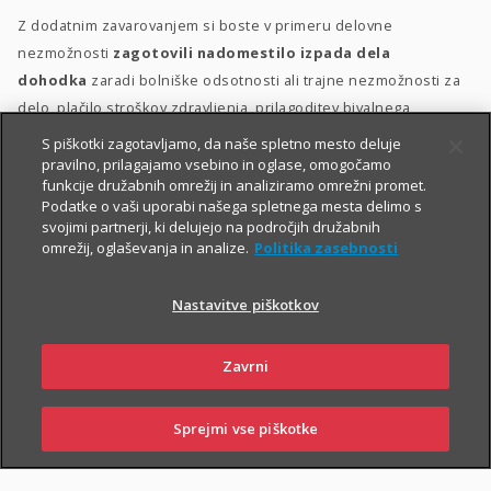
Z dodatnim zavarovanjem si boste v primeru delovne
nezmožnosti
zagotovili nadomestilo izpada dela
dohodka
zaradi bolniške odsotnosti ali trajne nezmožnosti za
delo, plačilo stroškov zdravljenja, prilagoditev bivalnega
prostora in morebitno zdravstveno oskrbo.
S piškotki zagotavljamo, da naše spletno mesto deluje
pravilno, prilagajamo vsebino in oglase, omogočamo
Dodatno zavarovanje za delovno nezmožnost lahko sklenete
funkcije družabnih omrežij in analiziramo omrežni promet.
Podatke o vaši uporabi našega spletnega mesta delimo s
delovno aktivne osebe med 18. in 60. letom starosti, ki ob izteku
svojimi partnerji, ki delujejo na področjih družabnih
zavarovanja ne boste starejše od 65 let. Ob sklenitvi zavarovanja
omrežij, oglaševanja in analize.
Politika zasebnosti
morate biti v delovnem razmerju
.
Nastavitve piškotkov
Zavrni
Sprejmi vse piškotke
SKLENI
PRIJAVI ŠKODO
ZASTOPNIKI
POSLOVALNICE
PIŠI NAM
01 2864 000