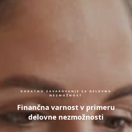
DODATNO ZAVAROVANJE ZA DELOVNO
NEZMOŽNOST
Finančna varnost v primeru
delovne nezmožnosti