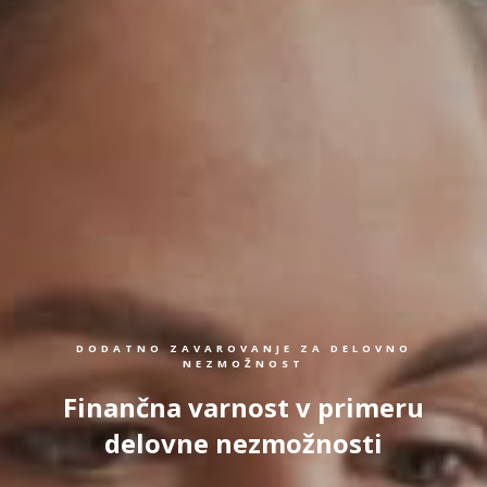
DODATNO ZAVAROVANJE ZA DELOVNO
NEZMOŽNOST
Finančna varnost v primeru
delovne nezmožnosti