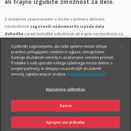
ali trajno izgubite zmožnost za delo.
Z dodatnim zavarovanjem si boste v primeru delovne
nezmožnosti
zagotovili nadomestilo izpada dela
dohodka
zaradi bolniške odsotnosti ali trajne nezmožnosti za
delo, plačilo stroškov zdravljenja, prilagoditev bivalnega
S piškotki zagotavljamo, da naše spletno mesto deluje
prostora in morebitno zdravstveno oskrbo.
pravilno, prilagajamo vsebino in oglase, omogočamo
funkcije družabnih omrežij in analiziramo omrežni promet.
Dodatno zavarovanje za delovno nezmožnost lahko sklenete
Podatke o vaši uporabi našega spletnega mesta delimo s
delovno aktivne osebe med 18. in 60. letom starosti, ki ob izteku
svojimi partnerji, ki delujejo na področjih družabnih
omrežij, oglaševanja in analize.
Politika zasebnosti
zavarovanja ne boste starejše od 65 let. Ob sklenitvi zavarovanja
morate biti v delovnem razmerju
.
Nastavitve piškotkov
Zavrni
Sprejmi vse piškotke
SKLENI
PRIJAVI ŠKODO
ZASTOPNIKI
POSLOVALNICE