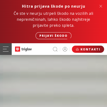
Hitra prijava škode po neurju
Če ste v neurju utrpeli škodo na vozilih ali
nepremičninah, lahko škodo najhitreje
prijavite preko spleta.
PRIJAVI ŠKODO
KONTAKTI