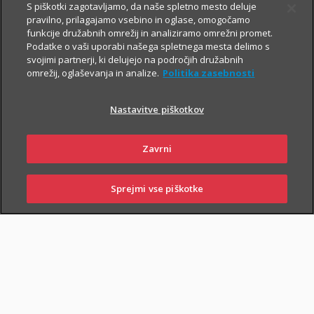
S piškotki zagotavljamo, da naše spletno mesto deluje
V primeru poškodbe nas pokličite
:
pravilno, prilagajamo vsebino in oglase, omogočamo
funkcije družabnih omrežij in analiziramo omrežni promet.
iz Slovenije:
01 2864 000
Podatke o vaši uporabi našega spletnega mesta delimo s
svojimi partnerji, ki delujejo na področjih družabnih
iz tujine:
+386 2 222 28 64
.
omrežij, oglaševanja in analize.
Politika zasebnosti
Pomagali vam bomo z informacijami in organizirali termin pri
ustreznem izvajalcu zdravstvenih storitev.
Nastavitve piškotkov
Zavarovanje lahko sklenejo zavarovalci, ki osnovnemu
Zavrni
življenjskemu zavarovanju priključijo tudi
Dodatno nezgodno
zavarovanje
.
Sprejmi vse piškotke
SKLENI
PRIJAVI ŠKODO
ZASTOPNIKI
POSLOVALNICE
PIŠI NAM
01 2864 000