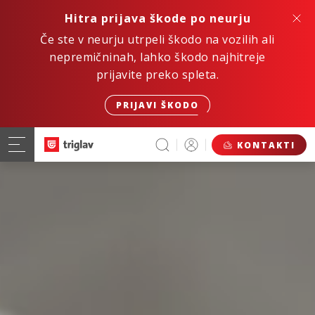
Hitra prijava škode po neurju
Če ste v neurju utrpeli škodo na vozilih ali
nepremičninah, lahko škodo najhitreje
prijavite preko spleta.
PRIJAVI ŠKODO
KONTAKTI