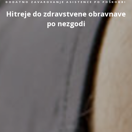
DODATNO ZAVAROVANJE ASISTENCE PO POŠKODBI
Hitreje do zdravstvene obravnave
po nezgodi