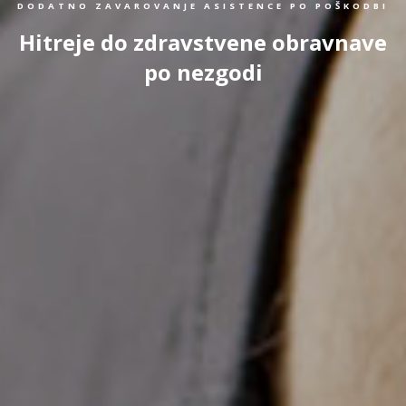
DODATNO ZAVAROVANJE ASISTENCE PO POŠKODBI
Hitreje do zdravstvene obravnave
po nezgodi