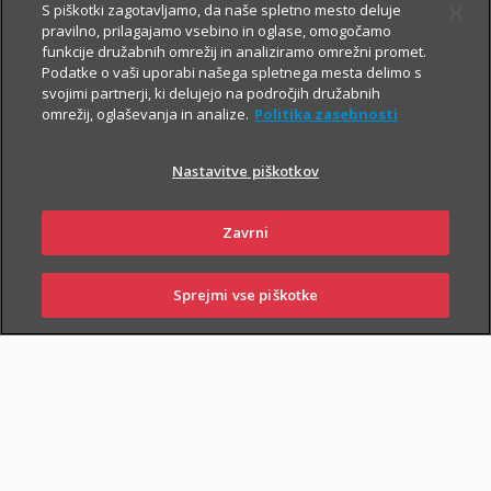
S piškotki zagotavljamo, da naše spletno mesto deluje
V primeru poškodbe nas pokličite
:
pravilno, prilagajamo vsebino in oglase, omogočamo
funkcije družabnih omrežij in analiziramo omrežni promet.
iz Slovenije:
01 2864 000
Podatke o vaši uporabi našega spletnega mesta delimo s
svojimi partnerji, ki delujejo na področjih družabnih
iz tujine:
+386 2 222 28 64
.
omrežij, oglaševanja in analize.
Politika zasebnosti
Pomagali vam bomo z informacijami in organizirali termin pri
ustreznem izvajalcu zdravstvenih storitev.
Nastavitve piškotkov
Zavarovanje lahko sklenejo zavarovalci, ki osnovnemu
Zavrni
življenjskemu zavarovanju priključijo tudi
Dodatno nezgodno
zavarovanje
.
Sprejmi vse piškotke
SKLENI
PRIJAVI ŠKODO
ZASTOPNIKI
POSLOVALNICE
PIŠI NAM
01 2864 000