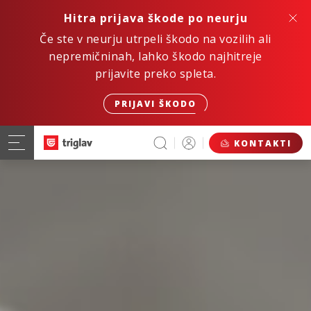
Hitra prijava škode po neurju
Če ste v neurju utrpeli škodo na vozilih ali
nepremičninah, lahko škodo najhitreje
prijavite preko spleta.
PRIJAVI ŠKODO
KONTAKTI