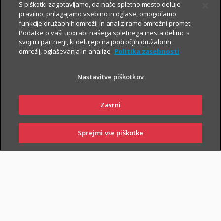
S piškotki zagotavljamo, da naše spletno mesto deluje
V primeru poškodbe nas pokličite
:
pravilno, prilagajamo vsebino in oglase, omogočamo
funkcije družabnih omrežij in analiziramo omrežni promet.
iz Slovenije:
01 2864 000
Podatke o vaši uporabi našega spletnega mesta delimo s
svojimi partnerji, ki delujejo na področjih družabnih
iz tujine:
+386 2 222 28 64
.
omrežij, oglaševanja in analize.
Politika zasebnosti
Pomagali vam bomo z informacijami in organizirali termin pri
ustreznem izvajalcu zdravstvenih storitev.
Nastavitve piškotkov
Zavarovanje lahko sklenejo zavarovalci, ki osnovnemu
Zavrni
življenjskemu zavarovanju priključijo tudi
Dodatno nezgodno
zavarovanje
.
Sprejmi vse piškotke
SKLENI
PRIJAVI ŠKODO
ZASTOPNIKI
POSLOVALNICE
PIŠI NAM
01 2864 000