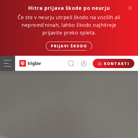
Hitra prijava škode po neurju
Če ste v neurju utrpeli škodo na vozilih ali
nepremičninah, lahko škodo najhitreje
prijavite preko spleta.
PRIJAVI ŠKODO
KONTAKTI