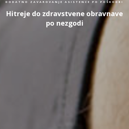
DODATNO ZAVAROVANJE ASISTENCE PO POŠKODBI
Hitreje do zdravstvene obravnave
po nezgodi