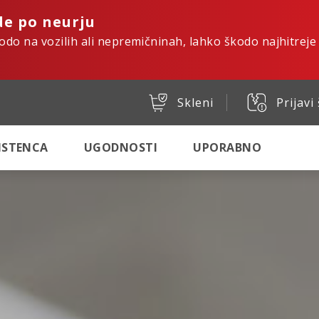
de po neurju
kodo na vozilih ali nepremičninah, lahko škodo najhitreje
Skleni
Prijavi
SISTENCA
UGODNOSTI
UPORABNO