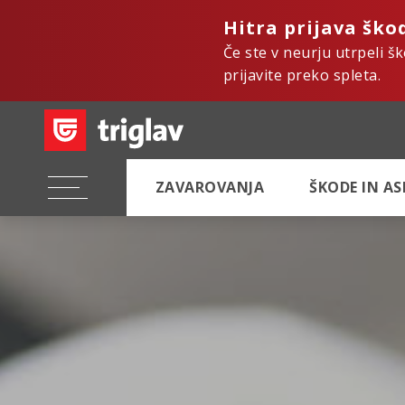
Hitra prijava ško
Če ste v neurju utrpeli š
prijavite preko spleta.
ZAVAROVANJA
ŠKODE IN A