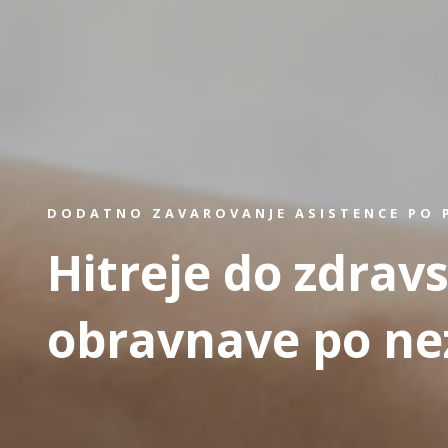
DODATNO ZAVAROVANJE ASISTENCE PO 
Hitreje do zdrav
obravnave po ne