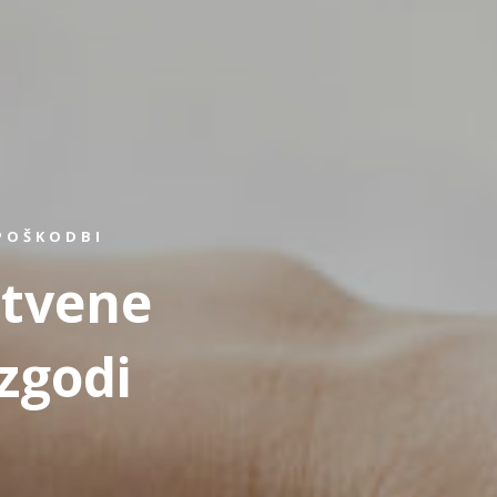
POŠKODBI
stvene
zgodi