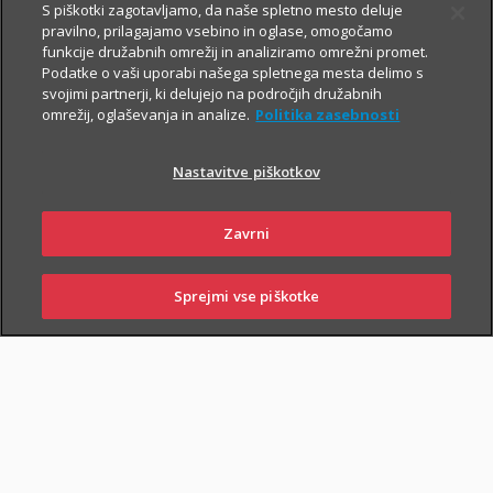
S piškotki zagotavljamo, da naše spletno mesto deluje
V primeru poškodbe nas pokličite
:
pravilno, prilagajamo vsebino in oglase, omogočamo
funkcije družabnih omrežij in analiziramo omrežni promet.
iz Slovenije:
01 2864 000
Podatke o vaši uporabi našega spletnega mesta delimo s
svojimi partnerji, ki delujejo na področjih družabnih
iz tujine:
+386 2 222 28 64
.
omrežij, oglaševanja in analize.
Politika zasebnosti
Pomagali vam bomo z informacijami in organizirali termin pri
ustreznem izvajalcu zdravstvenih storitev.
Nastavitve piškotkov
Zavarovanje lahko sklenejo zavarovalci, ki osnovnemu
Zavrni
življenjskemu zavarovanju priključijo tudi
Dodatno nezgodno
zavarovanje
.
Sprejmi vse piškotke
SKLENI
PRIJAVI ŠKODO
ZASTOPNIKI
POSLOVALNICE
PIŠI NAM
01 2864 000