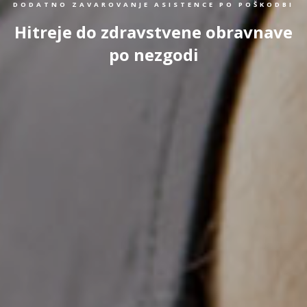
DODATNO ZAVAROVANJE ASISTENCE PO POŠKODBI
Hitreje do zdravstvene obravnave
po nezgodi