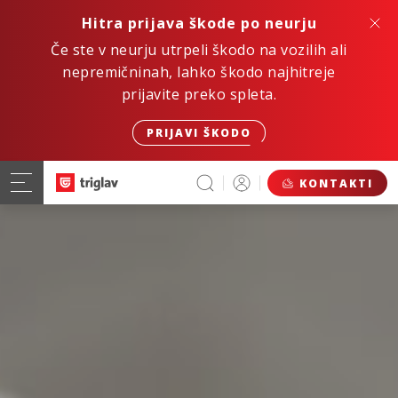
Hitra prijava škode po neurju
Če ste v neurju utrpeli škodo na vozilih ali
nepremičninah, lahko škodo najhitreje
prijavite preko spleta.
PRIJAVI ŠKODO
KONTAKTI