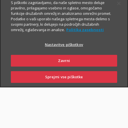
S piškotki zagotavljamo, da naše spletno mesto deluje
V primeru poškodbe nas pokličite
:
pravilno, prilagajamo vsebino in oglase, omogočamo
funkcije družabnih omrežij in analiziramo omrežni promet.
iz Slovenije:
01 2864 000
Podatke o vaši uporabi našega spletnega mesta delimo s
svojimi partnerji, ki delujejo na področjih družabnih
iz tujine:
+386 2 222 28 64
.
omrežij, oglaševanja in analize.
Politika zasebnosti
Pomagali vam bomo z informacijami in organizirali termin pri
ustreznem izvajalcu zdravstvenih storitev.
Nastavitve piškotkov
Zavarovanje lahko sklenejo zavarovalci, ki osnovnemu
Zavrni
življenjskemu zavarovanju priključijo tudi
Dodatno nezgodno
zavarovanje
.
Sprejmi vse piškotke
SKLENI
PRIJAVI ŠKODO
ZASTOPNIKI
POSLOVALNICE
PIŠI NAM
01 2864 000