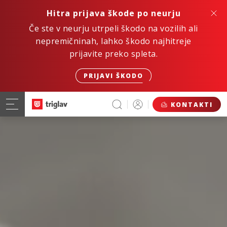
Hitra prijava škode po neurju
Če ste v neurju utrpeli škodo na vozilih ali
nepremičninah, lahko škodo najhitreje
prijavite preko spleta.
PRIJAVI ŠKODO
KONTAKTI