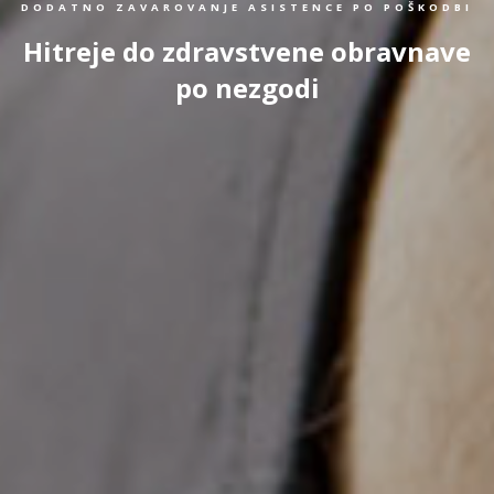
DODATNO ZAVAROVANJE ASISTENCE PO POŠKODBI
Hitreje do zdravstvene obravnave
po nezgodi