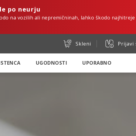
de po neurju
kodo na vozilih ali nepremičninah, lahko škodo najhitreje
Skleni
Prijavi
SISTENCA
UGODNOSTI
UPORABNO