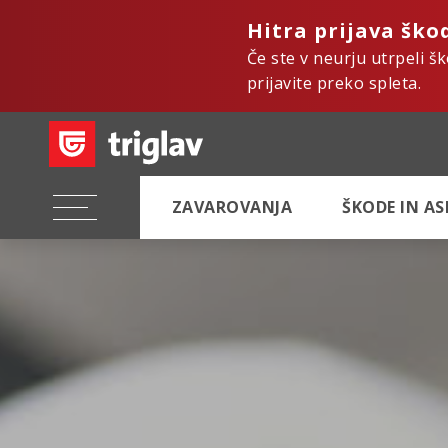
Hitra prijava ško
Če ste v neurju utrpeli š
prijavite preko spleta.
ZAVAROVANJA
ŠKODE IN A