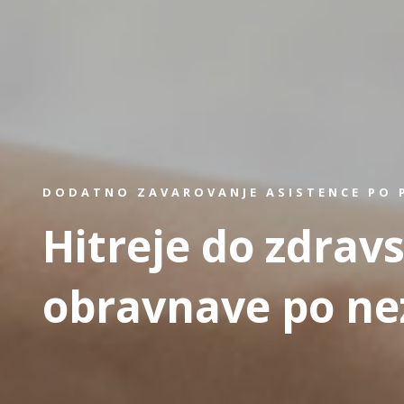
DODATNO ZAVAROVANJE ASISTENCE PO 
Hitreje do zdrav
obravnave po ne