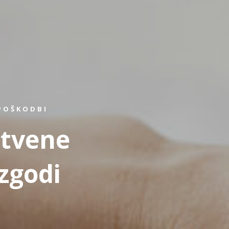
POŠKODBI
stvene
zgodi