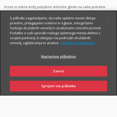
Vrsto in višino kritij poljubno določite glede na vaše potrebe.
Dodatnega nezgodnega zavarovanja ne morete skleniti
S piškotki zagotavljamo, da naše spletno mesto deluje
pravilno, prilagajamo vsebino in oglase, omogočamo
samostojno, lahko pa ga
priključite naslednjim
funkcije družabnih omrežij in analiziramo omrežni promet.
zavarovanjem
:
Podatke o vaši uporabi našega spletnega mesta delimo s
svojimi partnerji, ki delujejo na področjih družabnih
Zavarovanje življenja
, ki ga lahko sklenete tudi
preko spleta
,
omrežij, oglaševanja in analize.
Politika zasebnosti
Naložbeno življenjsko zavarovanje Fleks
,
Nastavitve piškotkov
Naložbeno življenjsko zavarovanje i.fleks
, ki ga lahko sklenete
preko spleta
,
Zavrni
Zavarovanje življenja, ki ga sklene podjetje
,
Kolektivno življenjsko zavarovanje
.
Sprejmi vse piškotke
SKLENI
PRIJAVI ŠKODO
ZASTOPNIKI
POSLOVALNICE