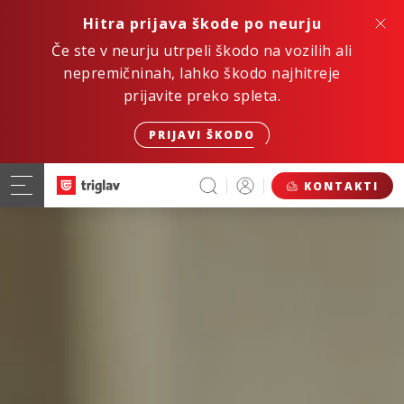
Hitra prijava škode po neurju
Če ste v neurju utrpeli škodo na vozilih ali
nepremičninah, lahko škodo najhitreje
prijavite preko spleta.
PRIJAVI ŠKODO
KONTAKTI