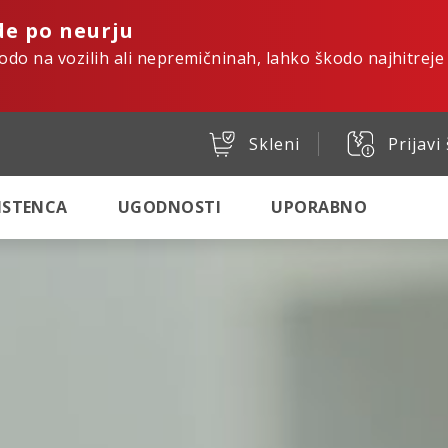
de po neurju
kodo na vozilih ali nepremičninah, lahko škodo najhitreje
Skleni
Prijavi
SISTENCA
UGODNOSTI
UPORABNO