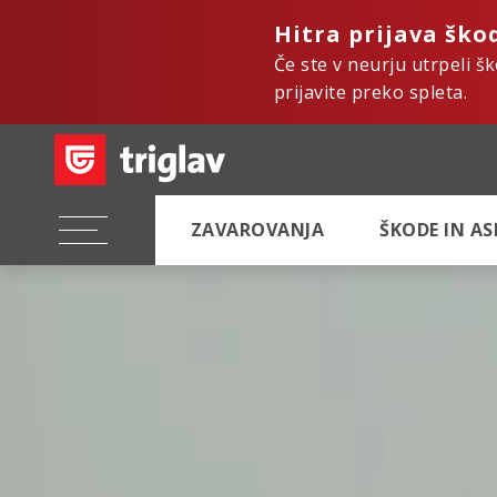
Hitra prijava ško
Če ste v neurju utrpeli š
prijavite preko spleta.
ZAVAROVANJA
ŠKODE IN A