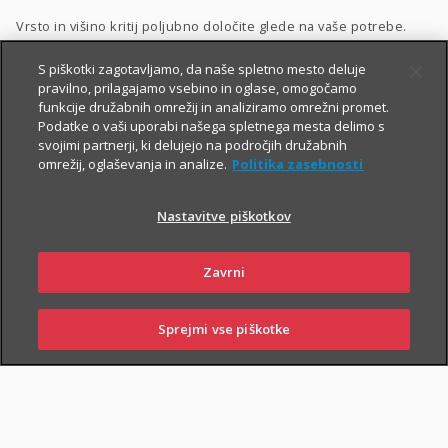
Vrsto in višino kritij poljubno določite glede na vaše potrebe.
Dodatnega nezgodnega zavarovanja ne morete skleniti
S piškotki zagotavljamo, da naše spletno mesto deluje
pravilno, prilagajamo vsebino in oglase, omogočamo
samostojno, lahko pa ga
priključite naslednjim
funkcije družabnih omrežij in analiziramo omrežni promet.
zavarovanjem
:
Podatke o vaši uporabi našega spletnega mesta delimo s
svojimi partnerji, ki delujejo na področjih družabnih
Zavarovanje življenja
, ki ga lahko sklenete tudi
preko spleta
,
omrežij, oglaševanja in analize.
Politika zasebnosti
Naložbeno življenjsko zavarovanje Fleks
,
Nastavitve piškotkov
Naložbeno življenjsko zavarovanje i.fleks
, ki ga lahko sklenete
preko spleta
,
Zavrni
Zavarovanje življenja, ki ga sklene podjetje
,
Kolektivno življenjsko zavarovanje
.
Sprejmi vse piškotke
SKLENI
PRIJAVI ŠKODO
ZASTOPNIKI
POSLOVALNICE