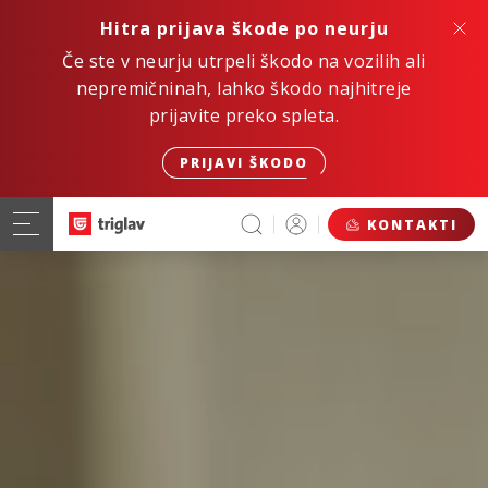
Hitra prijava škode po neurju
Če ste v neurju utrpeli škodo na vozilih ali
nepremičninah, lahko škodo najhitreje
prijavite preko spleta.
PRIJAVI ŠKODO
KONTAKTI