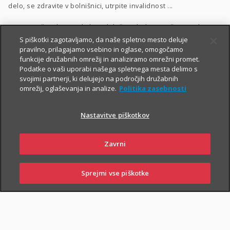
delo, se zdravite v bolnišnici, utrpite invalidnost ...
Vrsto in višino kritij poljubno določite glede na vaše potrebe.
S piškotki zagotavljamo, da naše spletno mesto deluje
Dodatnega nezgodnega zavarovanja ne morete skleniti
pravilno, prilagajamo vsebino in oglase, omogočamo
funkcije družabnih omrežij in analiziramo omrežni promet.
samostojno, lahko pa ga
priključite naslednjim
Podatke o vaši uporabi našega spletnega mesta delimo s
zavarovanjem
:
svojimi partnerji, ki delujejo na področjih družabnih
omrežij, oglaševanja in analize.
Politika zasebnosti
Zavarovanje življenja
, ki ga lahko sklenete tudi
preko spleta
,
Naložbeno življenjsko zavarovanje Fleks
,
Nastavitve piškotkov
Naložbeno življenjsko zavarovanje i.fleks
, ki ga lahko sklenete
preko spleta
,
Zavrni
Zavarovanje življenja, ki ga sklene podjetje
,
Sprejmi vse piškotke
Kolektivno življenjsko zavarovanje
.
SKLENI
PRIJAVI ŠKODO
ZASTOPNIKI
POSLOVALNICE