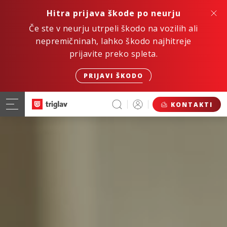
Hitra prijava škode po neurju
Če ste v neurju utrpeli škodo na vozilih ali
nepremičninah, lahko škodo najhitreje
prijavite preko spleta.
PRIJAVI ŠKODO
KONTAKTI