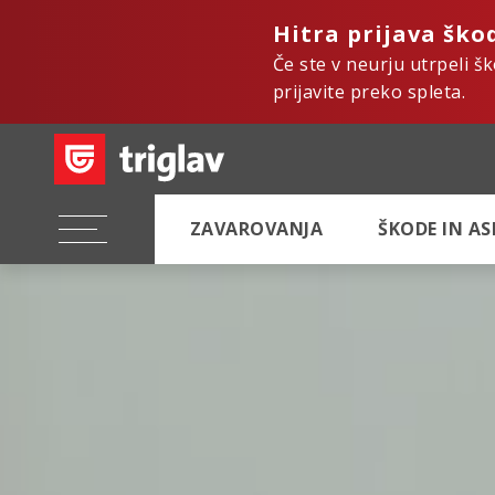
Hitra prijava ško
Če ste v neurju utrpeli š
prijavite preko spleta.
ZAVAROVANJA
ŠKODE IN A