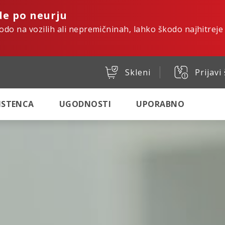
de po neurju
kodo na vozilih ali nepremičninah, lahko škodo najhitreje
Skleni
Prijavi
SISTENCA
UGODNOSTI
UPORABNO