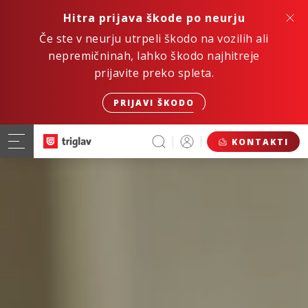
Hitra prijava škode po neurju
Če ste v neurju utrpeli škodo na vozilih ali
nepremičninah, lahko škodo najhitreje
prijavite preko spleta.
PRIJAVI ŠKODO
KONTAKTI