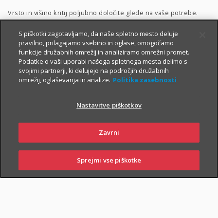
Vrsto in višino kritij poljubno določite glede na vaše potrebe.
Dodatnega nezgodnega zavarovanja ne morete skleniti
S piškotki zagotavljamo, da naše spletno mesto deluje
pravilno, prilagajamo vsebino in oglase, omogočamo
samostojno, lahko pa ga
priključite naslednjim
funkcije družabnih omrežij in analiziramo omrežni promet.
zavarovanjem
:
Podatke o vaši uporabi našega spletnega mesta delimo s
svojimi partnerji, ki delujejo na področjih družabnih
Zavarovanje življenja
, ki ga lahko sklenete tudi
preko spleta
,
omrežij, oglaševanja in analize.
Politika zasebnosti
Naložbeno življenjsko zavarovanje Fleks
,
Nastavitve piškotkov
Naložbeno življenjsko zavarovanje i.fleks
, ki ga lahko sklenete
preko spleta
,
Zavrni
Zavarovanje življenja, ki ga sklene podjetje
,
Kolektivno življenjsko zavarovanje
.
Sprejmi vse piškotke
SKLENI
PRIJAVI ŠKODO
ZASTOPNIKI
POSLOVALNICE