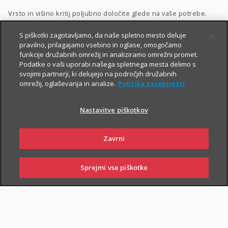
Vrsto in višino kritij poljubno določite glede na vaše potrebe.
Dodatnega nezgodnega zavarovanja ne morete skleniti
S piškotki zagotavljamo, da naše spletno mesto deluje
pravilno, prilagajamo vsebino in oglase, omogočamo
samostojno, lahko pa ga
priključite naslednjim
funkcije družabnih omrežij in analiziramo omrežni promet.
zavarovanjem
:
Podatke o vaši uporabi našega spletnega mesta delimo s
svojimi partnerji, ki delujejo na področjih družabnih
Zavarovanje življenja
, ki ga lahko sklenete tudi
preko spleta
,
omrežij, oglaševanja in analize.
Politika zasebnosti
Naložbeno življenjsko zavarovanje Fleks
,
Nastavitve piškotkov
Naložbeno življenjsko zavarovanje i.fleks
, ki ga lahko sklenete
preko spleta
,
Zavrni
Zavarovanje življenja, ki ga sklene podjetje
,
Kolektivno življenjsko zavarovanje
.
Sprejmi vse piškotke
SKLENI
PRIJAVI ŠKODO
ZASTOPNIKI
POSLOVALNICE