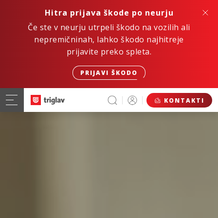
Hitra prijava škode po neurju
Če ste v neurju utrpeli škodo na vozilih ali
nepremičninah, lahko škodo najhitreje
prijavite preko spleta.
PRIJAVI ŠKODO
KONTAKTI