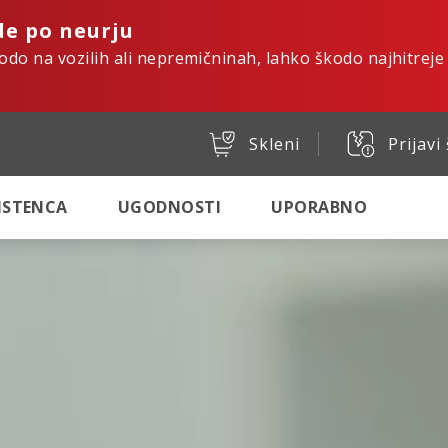
de po neurju
kodo na vozilih ali nepremičninah, lahko škodo najhitreje
Skleni
Prijavi
SISTENCA
UGODNOSTI
UPORABNO