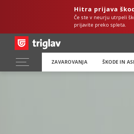
Hitra prijava ško
Če ste v neurju utrpeli š
prijavite preko spleta.
ZAVAROVANJA
ŠKODE IN A