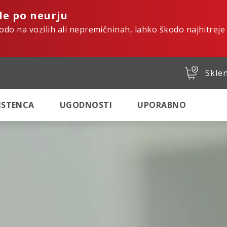
de po neurju
kodo na vozilih ali nepremičninah, lahko škodo najhitreje
Sklen
SISTENCA
UGODNOSTI
UPORABNO