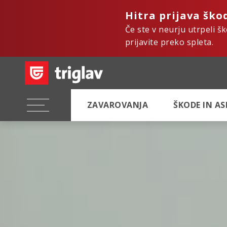
Hitra prijava ško
Če ste v neurju utrpeli š
prijavite preko spleta.
ZAVAROVANJA
ŠKODE IN A