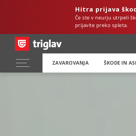
Hitra prijava ško
Če ste v neurju utrpeli š
prijavite preko spleta.
ZAVAROVANJA
ŠKODE IN A