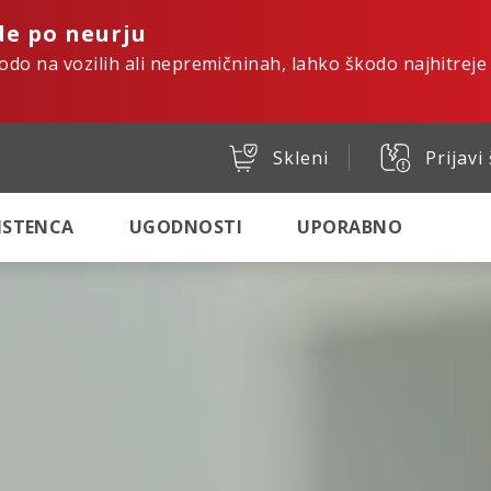
de po neurju
kodo na vozilih ali nepremičninah, lahko škodo najhitreje
Skleni
Prijavi
SISTENCA
UGODNOSTI
UPORABNO