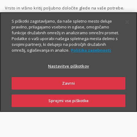
Vrsto in višino kritij poljubno določite glede na vaše potrebe.
Dodatnega nezgodnega zavarovanja ne morete skleniti
S piškotki zagotavljamo, da naše spletno mesto deluje
pravilno, prilagajamo vsebino in oglase, omogočamo
samostojno, lahko pa ga
priključite naslednjim
funkcije družabnih omrežij in analiziramo omrežni promet.
zavarovanjem
:
Podatke o vaši uporabi našega spletnega mesta delimo s
svojimi partnerji, ki delujejo na področjih družabnih
Zavarovanje življenja
, ki ga lahko sklenete tudi
preko spleta
,
omrežij, oglaševanja in analize.
Politika zasebnosti
Naložbeno življenjsko zavarovanje Fleks
,
Nastavitve piškotkov
Naložbeno življenjsko zavarovanje i.fleks
, ki ga lahko sklenete
preko spleta
,
Zavrni
Zavarovanje življenja, ki ga sklene podjetje
,
Kolektivno življenjsko zavarovanje
.
Sprejmi vse piškotke
SKLENI
PRIJAVI ŠKODO
ZASTOPNIKI
POSLOVALNICE