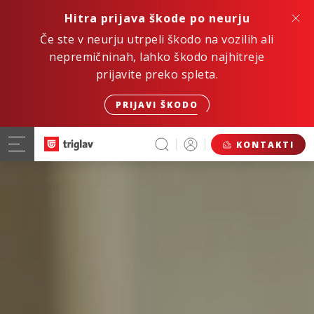
Hitra prijava škode po neurju
Če ste v neurju utrpeli škodo na vozilih ali
nepremičninah, lahko škodo najhitreje
prijavite preko spleta.
PRIJAVI ŠKODO
KONTAKTI