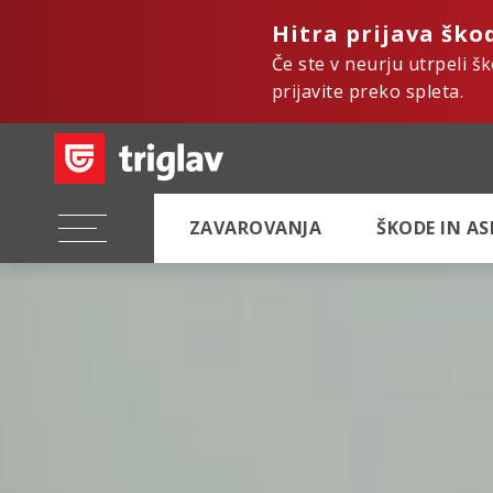
Hitra prijava ško
Če ste v neurju utrpeli š
prijavite preko spleta.
ZAVAROVANJA
ŠKODE IN A