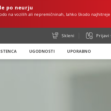
de po neurju
kodo na vozilih ali nepremičninah, lahko škodo najhitreje
Skleni
Prijavi
SISTENCA
UGODNOSTI
UPORABNO